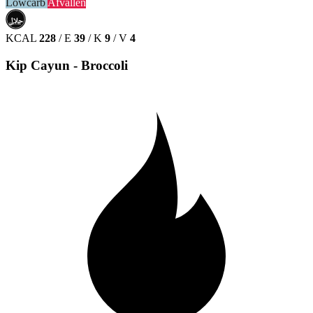
Lowcarb
Afvallen
حلال
HALAL
KCAL
228
/
E
39
/
K
9
/
V
4
Kip Cayun - Broccoli