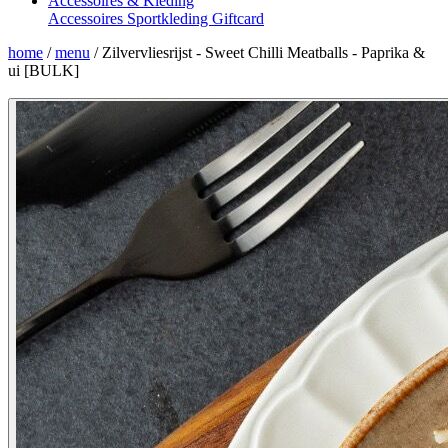
Accessoires & Kleding
Accessoires
Sportkleding
Giftcard
home
/
menu
/
Zilvervliesrijst - Sweet Chilli Meatballs - Paprika &
ui [BULK]