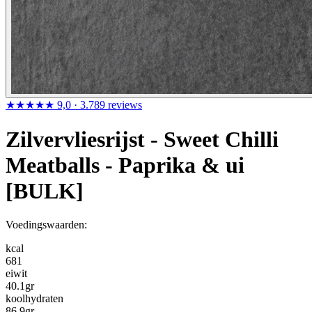
★★★★★
9,0
· 3.789 reviews
Zilvervliesrijst - Sweet Chilli
Meatballs - Paprika & ui
[BULK]
Voedingswaarden:
kcal
681
eiwit
40.1
gr
koolhydraten
86.9
gr