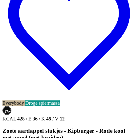
Everybody
Droge spiermassa
حلال
HALAL
KCAL
428
/
E
36
/
K
45
/
V
12
Zoete aardappel stukjes - Kipburger - Rode kool
met appel (met kruiden)