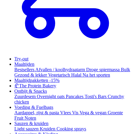
Try-out
Maaltijden
Bestsellers
Afvallen / koolhydraatarm
Droge spiermassa
Bulk
Gezond & lekker
Vegetarisch
Halal
Na het sporten
Maaltijdpakketten
-15%
🥐
The Protein Bakery
Ontbijt & Snacks
Zuurdesem
Overnight oats
Pancakes
Tosti's
Bars
Crunchy
chicken
Voeding & Fuelbags
Aardappel, rijst & pasta
Vlees
Vis
Vega & vegan
Groente
Fruit
Noten
Sauzen & kruiden
Light sauzen
Kruiden
Cooking sprays