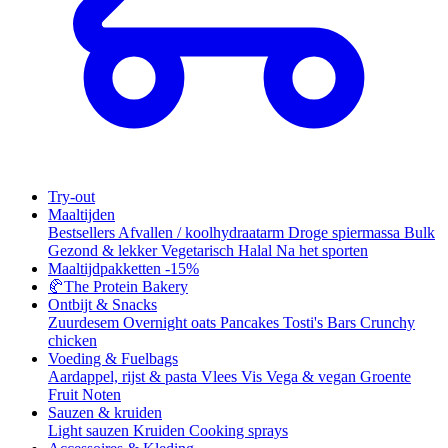
Try-out
Maaltijden
Bestsellers
Afvallen / koolhydraatarm
Droge spiermassa
Bulk
Gezond & lekker
Vegetarisch
Halal
Na het sporten
Maaltijdpakketten
-15%
🥐
The Protein Bakery
Ontbijt & Snacks
Zuurdesem
Overnight oats
Pancakes
Tosti's
Bars
Crunchy
chicken
Voeding & Fuelbags
Aardappel, rijst & pasta
Vlees
Vis
Vega & vegan
Groente
Fruit
Noten
Sauzen & kruiden
Light sauzen
Kruiden
Cooking sprays