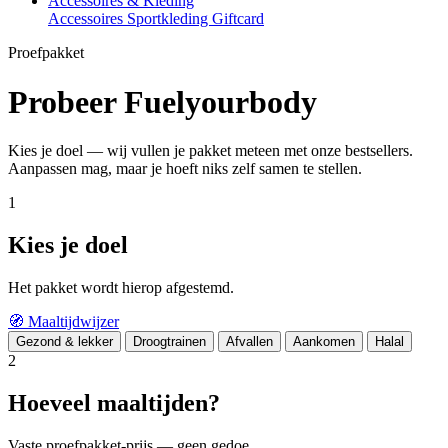
Accessoires & Kleding
Accessoires
Sportkleding
Giftcard
Proefpakket
Probeer Fuelyourbody
Kies je doel — wij vullen je pakket meteen met onze bestsellers.
Aanpassen mag, maar je hoeft niks zelf samen te stellen.
1
Kies je doel
Het pakket wordt hierop afgestemd.
🧭
Maaltijdwijzer
Gezond & lekker
Droogtrainen
Afvallen
Aankomen
Halal
2
Hoeveel maaltijden?
Vaste proefpakket-prijs — geen gedoe.