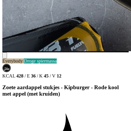
Everybody
Droge spiermassa
حلال
HALAL
KCAL
428
/
E
36
/
K
45
/
V
12
Zoete aardappel stukjes - Kipburger - Rode kool
met appel (met kruiden)