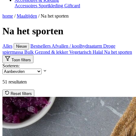
Accessoires & Kleding
Accessoires
Sportkleding
Giftcard
home
/
Maaltijden
/
Na het sporten
Na het sporten
Alles
Bestsellers
Afvallen / koolhydraatarm
Droge
Nieuw
spiermassa
Bulk
Gezond & lekker
Vegetarisch
Halal
Na het sporten
Toon filters
Sorteren:
51
resultaten
Reset filters