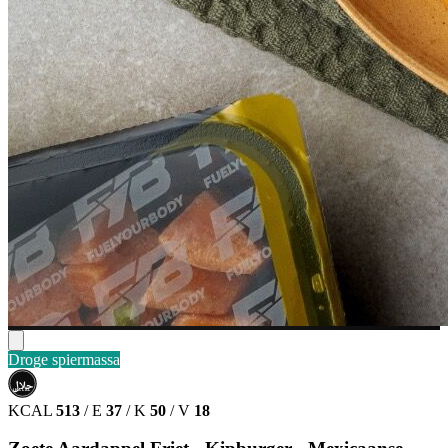
Droge spiermassa
حلال
HALAL
KCAL
513
/
E
37
/
K
50
/
V
18