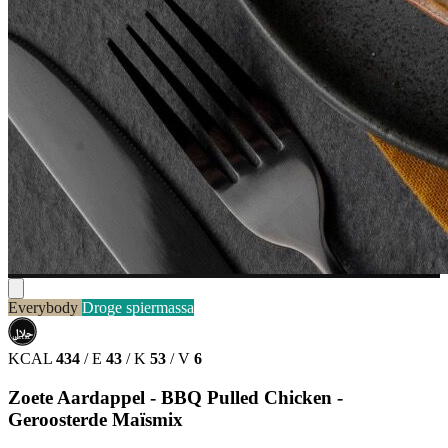
Everybody
Droge spiermassa
حلال
HALAL
KCAL
434
/
E
43
/
K
53
/
V
6
Zoete Aardappel - BBQ Pulled Chicken -
Geroosterde Maïsmix