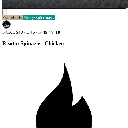
Everybody
Droge spiermassa
حلال
HALAL
KCAL
543
/
E
46
/
K
49
/
V
18
Risotto Spinazie - Chicken