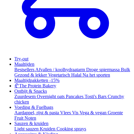
Try-out
Maaltijden
Bestsellers
Afvallen / koolhydraatarm
Droge spiermassa
Bulk
Gezond & lekker
Vegetarisch
Halal
Na het sporten
Maaltijdpakketten
-15%
🥐
The Protein Bakery
Ontbijt & Snacks
Zuurdesem
Overnight oats
Pancakes
Tosti's
Bars
Crunchy
chicken
Voeding & Fuelbags
Aardappel, rijst & pasta
Vlees
Vis
Vega & vegan
Groente
Fruit
Noten
Sauzen & kruiden
Light sauzen
Kruiden
Cooking sprays