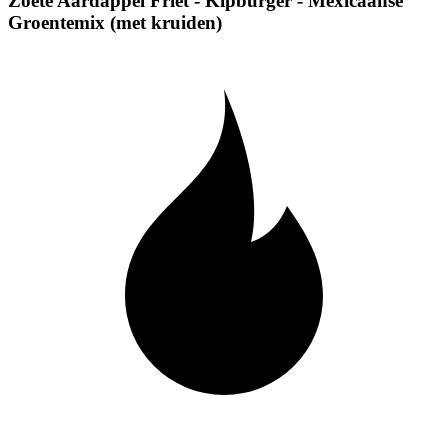
Zoete Aardappel Friet - Kipburger - Mexicaanse
Groentemix (met kruiden)