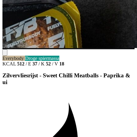
Everybody
Droge spiermassa
KCAL
512
/
E
37
/
K
52
/
V
18
Zilvervliesrijst - Sweet Chilli Meatballs - Paprika &
ui