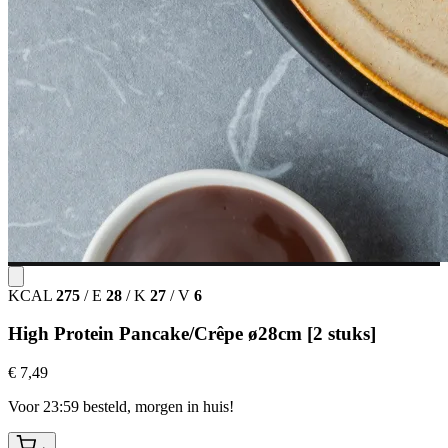
KCAL
275
/
E
28
/
K
27
/
V
6
High Protein Pancake/Crêpe ø28cm [2 stuks]
€ 7,49
Voor 23:59 besteld, morgen in huis!