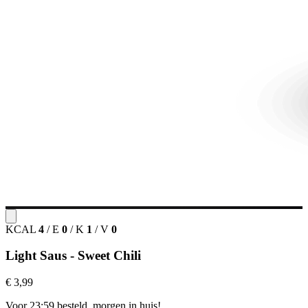
KCAL
4
/
E
0
/
K
1
/
V
0
Light Saus - Sweet Chili
€ 3,99
Voor 23:59 besteld, morgen in huis!