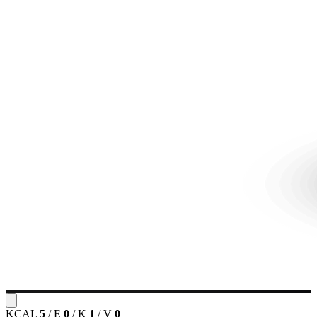
KCAL
5
/
E
0
/
K
1
/
V
0