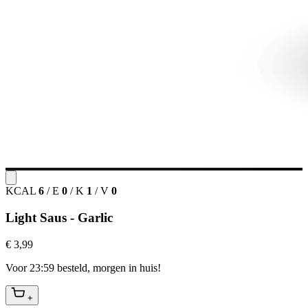
KCAL
6
/
E
0
/
K
1
/
V
0
Light Saus - Garlic
€ 3,99
Voor 23:59 besteld, morgen in huis!
+