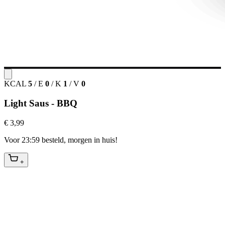
KCAL
5
/
E
0
/
K
1
/
V
0
Light Saus - BBQ
€ 3,99
Voor 23:59 besteld, morgen in huis!
+