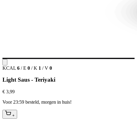
KCAL
6
/
E
0
/
K
1
/
V
0
Light Saus - Teriyaki
€ 3,99
Voor 23:59 besteld, morgen in huis!
+