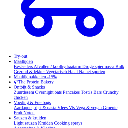
Try-out
Maaltijden
Bestsellers
Afvallen / koolhydraatarm
Droge spiermassa
Bulk
Gezond & lekker
Vegetarisch
Halal
Na het sporten
Maaltijdpakketten
-15%
🥐
The Protein Bakery
Ontbijt & Snacks
Zuurdesem
Overnight oats
Pancakes
Tosti's
Bars
Crunchy
chicken
Voeding & Fuelbags
Aardappel, rijst & pasta
Vlees
Vis
Vega & vegan
Groente
Fruit
Noten
Sauzen & kruiden
Light sauzen
Kruiden
Cooking sprays