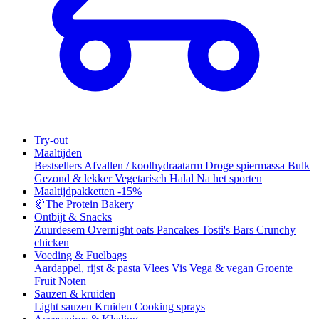
Try-out
Maaltijden
Bestsellers
Afvallen / koolhydraatarm
Droge spiermassa
Bulk
Gezond & lekker
Vegetarisch
Halal
Na het sporten
Maaltijdpakketten
-15%
🥐
The Protein Bakery
Ontbijt & Snacks
Zuurdesem
Overnight oats
Pancakes
Tosti's
Bars
Crunchy
chicken
Voeding & Fuelbags
Aardappel, rijst & pasta
Vlees
Vis
Vega & vegan
Groente
Fruit
Noten
Sauzen & kruiden
Light sauzen
Kruiden
Cooking sprays