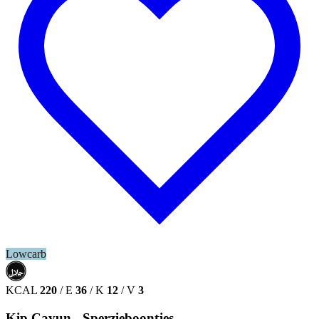
Lowcarb
حلال
HALAL
KCAL
220
/
E
36
/
K
12
/
V
3
Kip Cayun - Sperzieboontjes