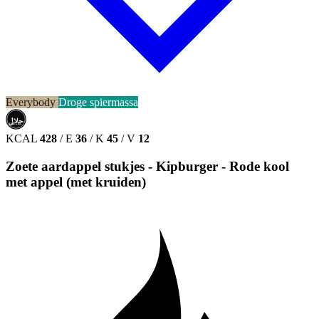
Everybody
Droge spiermassa
حلال
HALAL
KCAL
428
/
E
36
/
K
45
/
V
12
Zoete aardappel stukjes - Kipburger - Rode kool
met appel (met kruiden)