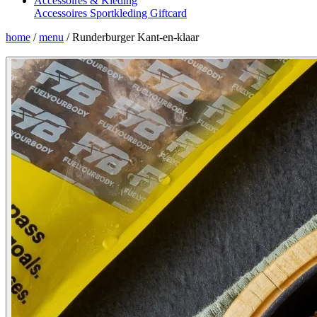
Accessoires & Kleding
Accessoires
Sportkleding
Giftcard
home
/
menu
/
Runderburger Kant-en-klaar