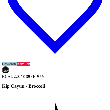
Lowcarb
Afvallen
حلال
HALAL
KCAL
228
/
E
39
/
K
9
/
V
4
Kip Cayun - Broccoli