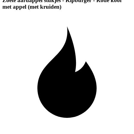
Zoete aardappel stukjes - Kipburger - Rode kool
met appel (met kruiden)