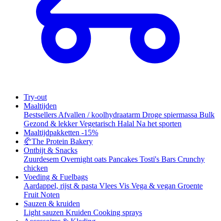
Try-out
Maaltijden
Bestsellers
Afvallen / koolhydraatarm
Droge spiermassa
Bulk
Gezond & lekker
Vegetarisch
Halal
Na het sporten
Maaltijdpakketten
-15%
🥐
The Protein Bakery
Ontbijt & Snacks
Zuurdesem
Overnight oats
Pancakes
Tosti's
Bars
Crunchy
chicken
Voeding & Fuelbags
Aardappel, rijst & pasta
Vlees
Vis
Vega & vegan
Groente
Fruit
Noten
Sauzen & kruiden
Light sauzen
Kruiden
Cooking sprays