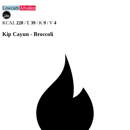
Lowcarb
Afvallen
حلال
HALAL
KCAL
228
/
E
39
/
K
9
/
V
4
Kip Cayun - Broccoli