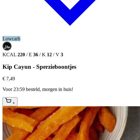
Lowcarb
حلال
HALAL
KCAL
220
/
E
36
/
K
12
/
V
3
Kip Cayun - Sperzieboontjes
€ 7,49
Voor 23:59 besteld, morgen in huis!
+