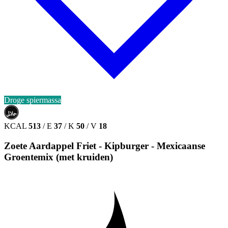
Droge spiermassa
حلال
HALAL
KCAL
513
/
E
37
/
K
50
/
V
18
Zoete Aardappel Friet - Kipburger - Mexicaanse
Groentemix (met kruiden)