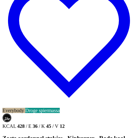
Everybody
Droge spiermassa
حلال
HALAL
KCAL
428
/
E
36
/
K
45
/
V
12