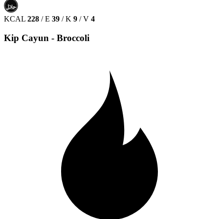
حلال
HALAL
KCAL
228
/
E
39
/
K
9
/
V
4
Kip Cayun - Broccoli