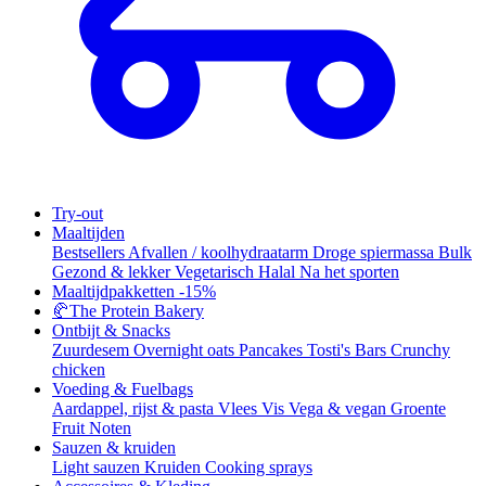
Try-out
Maaltijden
Bestsellers
Afvallen / koolhydraatarm
Droge spiermassa
Bulk
Gezond & lekker
Vegetarisch
Halal
Na het sporten
Maaltijdpakketten
-15%
🥐
The Protein Bakery
Ontbijt & Snacks
Zuurdesem
Overnight oats
Pancakes
Tosti's
Bars
Crunchy
chicken
Voeding & Fuelbags
Aardappel, rijst & pasta
Vlees
Vis
Vega & vegan
Groente
Fruit
Noten
Sauzen & kruiden
Light sauzen
Kruiden
Cooking sprays