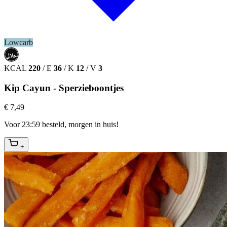
Lowcarb
حلال
HALAL
KCAL
220
/
E
36
/
K
12
/
V
3
Kip Cayun - Sperzieboontjes
€ 7,49
Voor 23:59 besteld, morgen in huis!
+