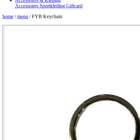
Accessoires & Kleding
Accessoires
Sportkleding
Giftcard
home
/
menu
/
FYB Keychain