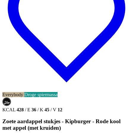
Everybody
Droge spiermassa
حلال
HALAL
KCAL
428
/
E
36
/
K
45
/
V
12
Zoete aardappel stukjes - Kipburger - Rode kool
met appel (met kruiden)