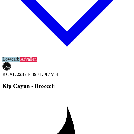
Lowcarb
Afvallen
حلال
HALAL
KCAL
228
/
E
39
/
K
9
/
V
4
Kip Cayun - Broccoli