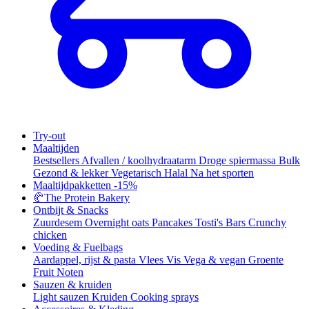
Try-out
Maaltijden
Bestsellers
Afvallen / koolhydraatarm
Droge spiermassa
Bulk
Gezond & lekker
Vegetarisch
Halal
Na het sporten
Maaltijdpakketten
-15%
🥐
The Protein Bakery
Ontbijt & Snacks
Zuurdesem
Overnight oats
Pancakes
Tosti's
Bars
Crunchy
chicken
Voeding & Fuelbags
Aardappel, rijst & pasta
Vlees
Vis
Vega & vegan
Groente
Fruit
Noten
Sauzen & kruiden
Light sauzen
Kruiden
Cooking sprays