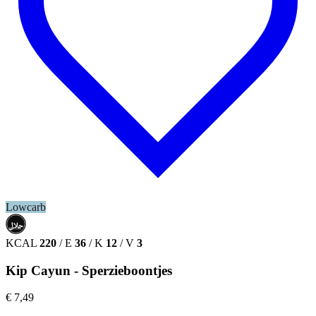
Lowcarb
حلال
HALAL
KCAL
220
/
E
36
/
K
12
/
V
3
Kip Cayun - Sperzieboontjes
€ 7,49