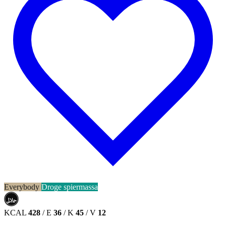
Everybody
Droge spiermassa
حلال
HALAL
KCAL
428
/
E
36
/
K
45
/
V
12