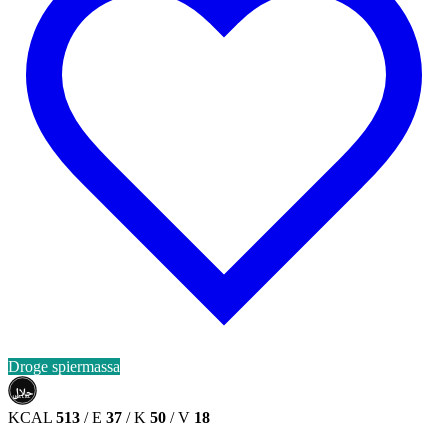
Droge spiermassa
حلال
HALAL
KCAL
513
/
E
37
/
K
50
/
V
18