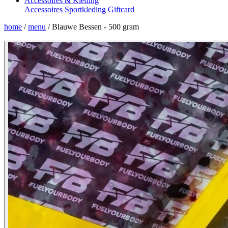
Accessoires & Kleding
Accessoires
Sportkleding
Giftcard
home
/
menu
/
Blauwe Bessen - 500 gram