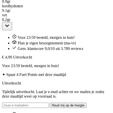
0.9
gr
koolhydraten
9.1
gr
vet
0.2
gr
Voor 23:59 besteld, morgen in huis!
Plan je eigen bezorgmoment (ma-vr)
Gem. klantscore 9,0/10 uit 3.789 reviews
€ 4,99
Uitverkocht
Voor 23:59 besteld, morgen in huis!
✦
Spaar 4 Fuel Points met deze maaltijd
Uitverkocht
Tijdelijk uitverkocht. Laat je e-mail achter en we mailen je zodra
deze maaltijd weer op voorraad is.
Houd mij op de hoogte