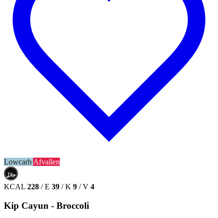
Lowcarb
Afvallen
حلال
HALAL
KCAL
228
/
E
39
/
K
9
/
V
4
Kip Cayun - Broccoli