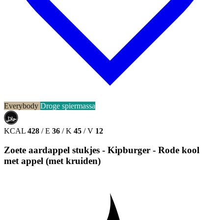
Everybody
Droge spiermassa
حلال
HALAL
KCAL
428
/
E
36
/
K
45
/
V
12
Zoete aardappel stukjes - Kipburger - Rode kool
met appel (met kruiden)