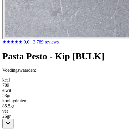
★★★★★
9,0
· 3.789 reviews
Pasta Pesto - Kip [BULK]
Voedingswaarden:
kcal
789
eiwit
53
gr
koolhydraten
85.5
gr
vet
26
gr