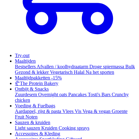
Try-out
Maaltijden
Bestsellers
Afvallen / koolhydraatarm
Droge spiermassa
Bulk
Gezond & lekker
Vegetarisch
Halal
Na het sporten
Maaltijdpakketten
-15%
🥐
The Protein Bakery
Ontbijt & Snacks
Zuurdesem
Overnight oats
Pancakes
Tosti's
Bars
Crunchy
chicken
Voeding & Fuelbags
Aardappel, rijst & pasta
Vlees
Vis
Vega & vegan
Groente
Fruit
Noten
Sauzen & kruiden
Light sauzen
Kruiden
Cooking sprays
Accessoires & Kleding