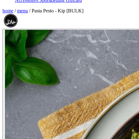
Accessoires
Sportkleding
Giftcard
home
/
menu
/
Pasta Pesto - Kip [BULK]
حلال
HALAL