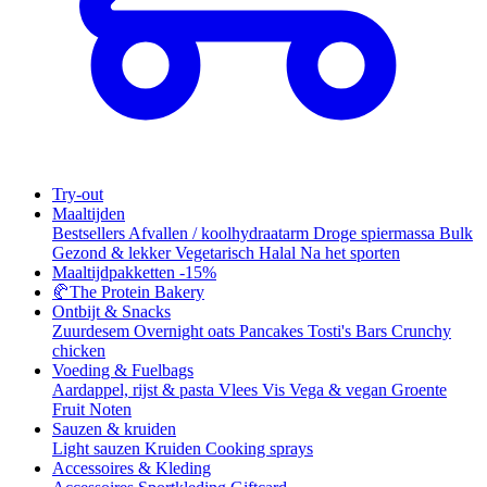
Try-out
Maaltijden
Bestsellers
Afvallen / koolhydraatarm
Droge spiermassa
Bulk
Gezond & lekker
Vegetarisch
Halal
Na het sporten
Maaltijdpakketten
-15%
🥐
The Protein Bakery
Ontbijt & Snacks
Zuurdesem
Overnight oats
Pancakes
Tosti's
Bars
Crunchy
chicken
Voeding & Fuelbags
Aardappel, rijst & pasta
Vlees
Vis
Vega & vegan
Groente
Fruit
Noten
Sauzen & kruiden
Light sauzen
Kruiden
Cooking sprays
Accessoires & Kleding