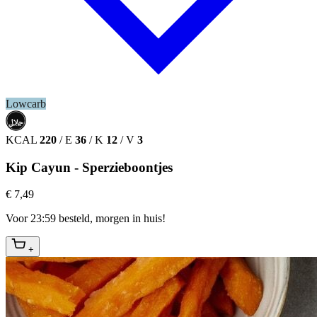
Lowcarb
حلال
HALAL
KCAL
220
/
E
36
/
K
12
/
V
3
Kip Cayun - Sperzieboontjes
€ 7,49
Voor 23:59 besteld, morgen in huis!
+