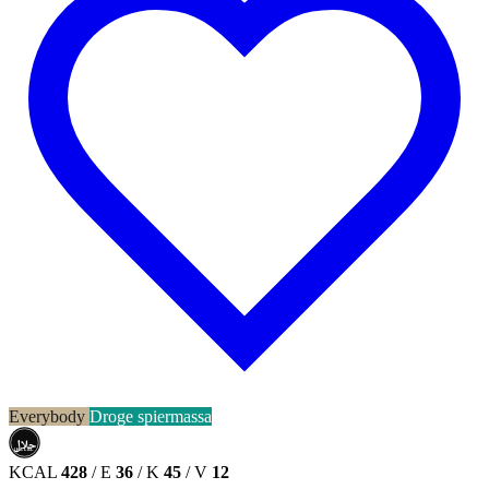
Everybody
Droge spiermassa
حلال
HALAL
KCAL
428
/
E
36
/
K
45
/
V
12