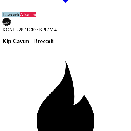
Lowcarb
Afvallen
حلال
HALAL
KCAL
228
/
E
39
/
K
9
/
V
4
Kip Cayun - Broccoli