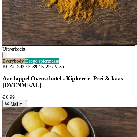
Uitverkocht
Everybody
Droge spiermassa
KCAL
592
/
E
39
/
K
29
/
V
35
Aardappel Ovenschotel - Kipkerrie, Prei & kaas
[OVENMEAL]
€ 8,99
Mail mij