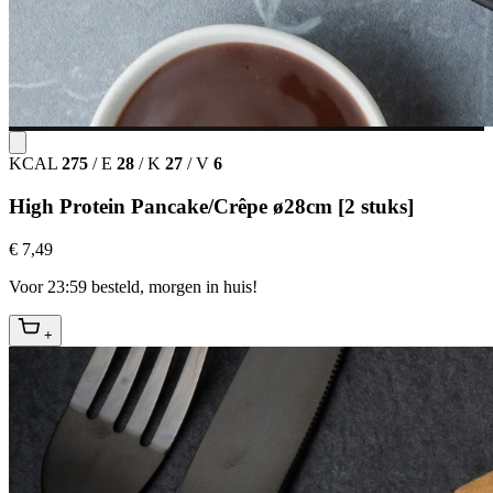
KCAL
275
/
E
28
/
K
27
/
V
6
High Protein Pancake/Crêpe ø28cm [2 stuks]
€ 7,49
Voor 23:59 besteld, morgen in huis!
+