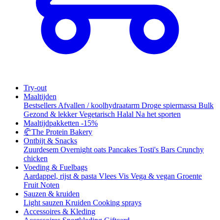
Try-out
Maaltijden
Bestsellers
Afvallen / koolhydraatarm
Droge spiermassa
Bulk
Gezond & lekker
Vegetarisch
Halal
Na het sporten
Maaltijdpakketten
-15%
🥐
The Protein Bakery
Ontbijt & Snacks
Zuurdesem
Overnight oats
Pancakes
Tosti's
Bars
Crunchy
chicken
Voeding & Fuelbags
Aardappel, rijst & pasta
Vlees
Vis
Vega & vegan
Groente
Fruit
Noten
Sauzen & kruiden
Light sauzen
Kruiden
Cooking sprays
Accessoires & Kleding