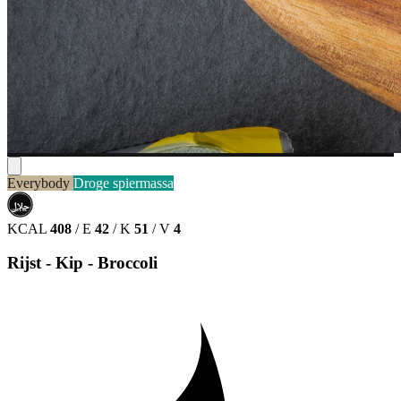
Everybody
Droge spiermassa
حلال
HALAL
KCAL
408
/
E
42
/
K
51
/
V
4
Rijst - Kip - Broccoli