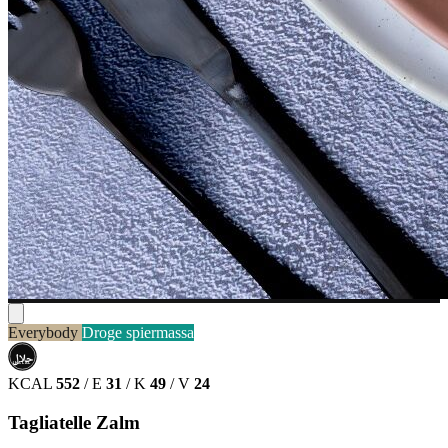
Everybody
Droge spiermassa
حلال
HALAL
KCAL
552
/
E
31
/
K
49
/
V
24
Tagliatelle Zalm