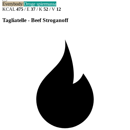
Everybody
Droge spiermassa
KCAL
475
/
E
37
/
K
52
/
V
12
Tagliatelle - Beef Stroganoff