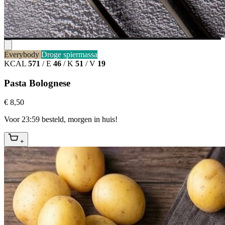
Everybody
Droge spiermassa
KCAL
571
/
E
46
/
K
51
/
V
19
Pasta Bolognese
€ 8,50
Voor 23:59 besteld, morgen in huis!
+