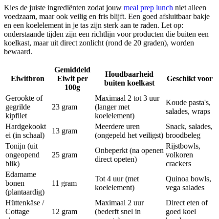
Kies de juiste ingrediënten zodat jouw
meal prep lunch
niet alleen
voedzaam, maar ook veilig en fris blijft. Een goed afsluitbaar bakje
en een koelelement in je tas zijn sterk aan te raden. Let op:
onderstaande tijden zijn een richtlijn voor producten die buiten een
koelkast, maar uit direct zonlicht (rond de 20 graden), worden
bewaard.
Gemiddeld
Houdbaarheid
Eiwitbron
Eiwit per
Geschikt voor
buiten koelkast
100g
Gerookte of
Maximaal 2 tot 3 uur
Koude pasta's,
gegrilde
23 gram
(langer met
salades, wraps
kipfilet
koelelement)
Hardgekookt
Meerdere uren
Snack, salades,
13 gram
ei (in schaal)
(ongepeld het veiligst)
broodbeleg
Tonijn (uit
Rijstbowls,
Onbeperkt (na openen
ongeopend
25 gram
volkoren
direct opeten)
blik)
crackers
Edamame
Tot 4 uur (met
Quinoa bowls,
bonen
11 gram
koelelement)
vega salades
(plantaardig)
Hüttenkäse /
Maximaal 2 uur
Direct eten of
Cottage
12 gram
(bederft snel in
goed koel