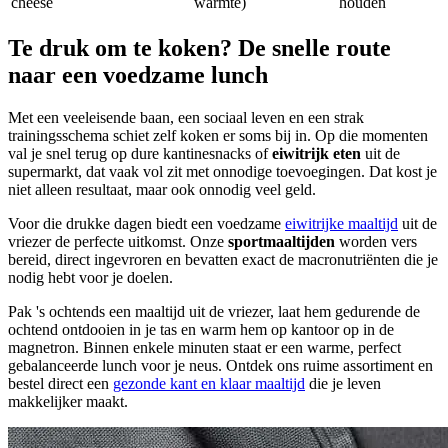
cheese
warmte)
houden
Te druk om te koken? De snelle route
naar een voedzame lunch
Met een veeleisende baan, een sociaal leven en een strak
trainingsschema schiet zelf koken er soms bij in. Op die momenten
val je snel terug op dure kantinesnacks of
eiwitrijk eten
uit de
supermarkt, dat vaak vol zit met onnodige toevoegingen. Dat kost je
niet alleen resultaat, maar ook onnodig veel geld.
Voor die drukke dagen biedt een voedzame
eiwitrijke maaltijd
uit de
vriezer de perfecte uitkomst. Onze
sportmaaltijden
worden vers
bereid, direct ingevroren en bevatten exact de macronutriënten die je
nodig hebt voor je doelen.
Pak 's ochtends een maaltijd uit de vriezer, laat hem gedurende de
ochtend ontdooien in je tas en warm hem op kantoor op in de
magnetron. Binnen enkele minuten staat er een warme, perfect
gebalanceerde lunch voor je neus. Ontdek ons ruime assortiment en
bestel direct een
gezonde kant en klaar maaltijd
die je leven
makkelijker maakt.