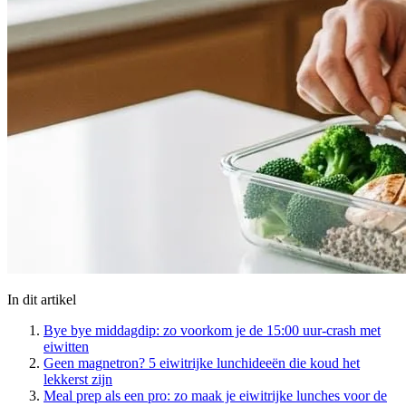
In dit artikel
Bye bye middagdip: zo voorkom je de 15:00 uur-crash met
eiwitten
Geen magnetron? 5 eiwitrijke lunchideeën die koud het
lekkerst zijn
Meal prep als een pro: zo maak je eiwitrijke lunches voor de