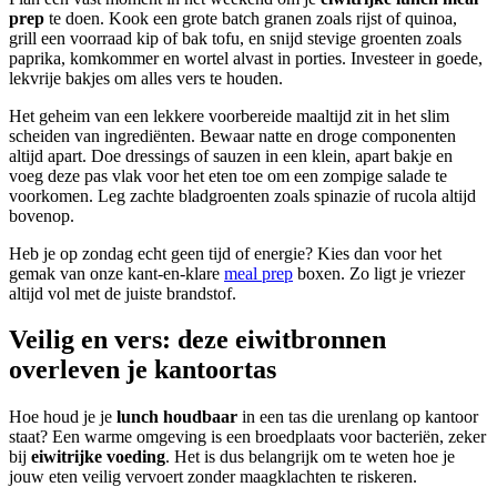
prep
te doen. Kook een grote batch granen zoals rijst of quinoa,
grill een voorraad kip of bak tofu, en snijd stevige groenten zoals
paprika, komkommer en wortel alvast in porties. Investeer in goede,
lekvrije bakjes om alles vers te houden.
Het geheim van een lekkere voorbereide maaltijd zit in het slim
scheiden van ingrediënten. Bewaar natte en droge componenten
altijd apart. Doe dressings of sauzen in een klein, apart bakje en
voeg deze pas vlak voor het eten toe om een zompige salade te
voorkomen. Leg zachte bladgroenten zoals spinazie of rucola altijd
bovenop.
Heb je op zondag echt geen tijd of energie? Kies dan voor het
gemak van onze kant-en-klare
meal prep
boxen. Zo ligt je vriezer
altijd vol met de juiste brandstof.
Veilig en vers: deze eiwitbronnen
overleven je kantoortas
Hoe houd je je
lunch houdbaar
in een tas die urenlang op kantoor
staat? Een warme omgeving is een broedplaats voor bacteriën, zeker
bij
eiwitrijke voeding
. Het is dus belangrijk om te weten hoe je
jouw eten veilig vervoert zonder maagklachten te riskeren.