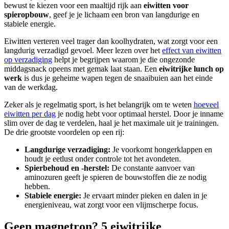
bewust te kiezen voor een maaltijd rijk aan
eiwitten voor
spieropbouw
, geef je je lichaam een bron van langdurige en
stabiele energie.
Eiwitten verteren veel trager dan koolhydraten, wat zorgt voor een
langdurig verzadigd gevoel. Meer lezen over het
effect van eiwitten
op verzadiging
helpt je begrijpen waarom je die ongezonde
middagsnack opeens met gemak laat staan. Een
eiwitrijke lunch op
werk
is dus je geheime wapen tegen de snaaibuien aan het einde
van de werkdag.
Zeker als je regelmatig sport, is het belangrijk om te weten
hoeveel
eiwitten per dag
je nodig hebt voor optimaal herstel. Door je inname
slim over de dag te verdelen, haal je het maximale uit je trainingen.
De drie grootste voordelen op een rij:
Langdurige verzadiging:
Je voorkomt hongerklappen en
houdt je eetlust onder controle tot het avondeten.
Spierbehoud en -herstel:
De constante aanvoer van
aminozuren geeft je spieren de bouwstoffen die ze nodig
hebben.
Stabiele energie:
Je ervaart minder pieken en dalen in je
energieniveau, wat zorgt voor een vlijmscherpe focus.
Geen magnetron? 5 eiwitrijke