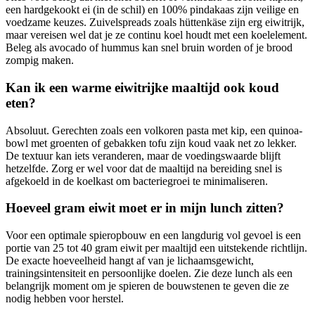
een hardgekookt ei (in de schil) en 100% pindakaas zijn veilige en
voedzame keuzes. Zuivelspreads zoals hüttenkäse zijn erg eiwitrijk,
maar vereisen wel dat je ze continu koel houdt met een koelelement.
Beleg als avocado of hummus kan snel bruin worden of je brood
zompig maken.
Kan ik een warme eiwitrijke maaltijd ook koud
eten?
Absoluut. Gerechten zoals een volkoren pasta met kip, een quinoa-
bowl met groenten of gebakken tofu zijn koud vaak net zo lekker.
De textuur kan iets veranderen, maar de voedingswaarde blijft
hetzelfde. Zorg er wel voor dat de maaltijd na bereiding snel is
afgekoeld in de koelkast om bacteriegroei te minimaliseren.
Hoeveel gram eiwit moet er in mijn lunch zitten?
Voor een optimale spieropbouw en een langdurig vol gevoel is een
portie van 25 tot 40 gram eiwit per maaltijd een uitstekende richtlijn.
De exacte hoeveelheid hangt af van je lichaamsgewicht,
trainingsintensiteit en persoonlijke doelen. Zie deze lunch als een
belangrijk moment om je spieren de bouwstenen te geven die ze
nodig hebben voor herstel.