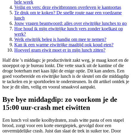
hele week
Veilig en vers: deze eiwitbronnen overleven je kantoortas
Te druk om te koken? De snelle route naar een voedzame
lunch
Jouw vragen beantwoord: alles over eiwitrijke lunches to go
Hoe houd ik mijn eiwitrijke lunch vers zonder koelkast op
werk?
Welk eiwitrijk beleg is handig om mee te nemen?
Kan ik een warme eiwitrijke maaltijd ook koud eten?
Hoeveel gram eiwit moet er in mijn lunch zitten?
Half drie 's middags: je productiviteit zakt weg, je maag knort en de
snoeppot op je bureau lonkt. Die vette snack uit de kantine of die
droge boterham met kaas lijkt de enige optie. Dit kan anders. Een
goed voorbereide en eiwitrijke lunch is de sleutel om die middagdip
te tackelen en je sportdoelen te ondersteunen. In dit artikel ontdek je
hoe je dit slim, veilig en vooral smaakvol aanpakt.
Bye bye middagdip: zo voorkom je de
15:00 uur-crash met eiwitten
Een lunch vol snelle koolhydraten, zoals witte pasta of een stapel
brood, zorgt voor een korte energiepiek, gevolgd door een
onvermijdelijke crash. Juist dan slaat de trek in suiker toe. Door