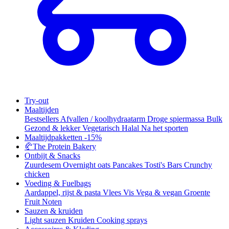
Try-out
Maaltijden
Bestsellers
Afvallen / koolhydraatarm
Droge spiermassa
Bulk
Gezond & lekker
Vegetarisch
Halal
Na het sporten
Maaltijdpakketten
-15%
🥐
The Protein Bakery
Ontbijt & Snacks
Zuurdesem
Overnight oats
Pancakes
Tosti's
Bars
Crunchy
chicken
Voeding & Fuelbags
Aardappel, rijst & pasta
Vlees
Vis
Vega & vegan
Groente
Fruit
Noten
Sauzen & kruiden
Light sauzen
Kruiden
Cooking sprays