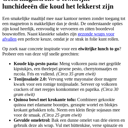
lunchideeën die koud het lekkerst zijn
Een smakelijke maaltijd mee naar kantoor nemen zonder toegang tot
een magnetron is makkelijker dan je denkt. De onderstaande opties
zijn koud heerlijk, eenvoudig te vervoeren en zitten boordevol
bouwstoffen. Naast klassieke salades zijn
gezonde wraps voor
afvallen
een perfecte keuze, omdat je ze strak in folie kunt rollen.
Op zoek naar concrete inspiratie voor een
eiwitrijke lunch to go
?
Probeer een van deze vijf snelle gerechten:
Koude kip-pesto pasta:
Meng volkoren pasta met gegrilde
kipstukjes, een theelepel groene pesto, cherrytomaatjes en
rucola. Fris en vullend.
(Circa 35 gram eiwit)
Tonijnsalade 2.0:
Vervang vette mayonaise door magere
kwark voor een romige tonijnsalade. Serveer op volkoren
crackers of met reepjes komkommer en paprika.
(Circa 30
gram eiwit)
Quinoa bowl met krokante tofu:
Combineer gekookte
quinoa met edamame boontjes, geraspte wortel en blokjes
krokant gebakken tofu. Neem een klein flesje sojasaus mee
voor de smaak.
(Circa 25 gram eiwit)
Gevulde omeletrol:
Bak een dunne omelet van drie eieren en
gebruik deze als wrap. Vul met hüttenkäse, verse spinazie en